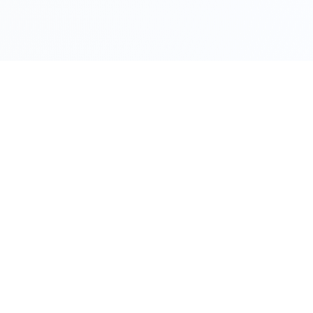
他们的维权经历
但现在一切都能改变
陈晓雪
我做博主三年,一直用心分享真实体验。突然有一天,有人在各大平台造谣
说我推广假货,评论区全是骂声,粉丝一天掉了2万。我当时真的崩溃了,不
知道该怎么办。