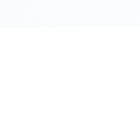
他们的维权经历
但现在一切都能改变
陈晓雪
我做博主三年,一直用心分享真实体验。突然有一天,有人在各大平台造谣
说我推广假货,评论区全是骂声,粉丝一天掉了2万。我当时真的崩溃了,不
知道该怎么办。